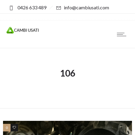
0426 633 489
info@cambiusati.com
106
0
0