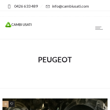
0426 633 489
info@cambiusati.com
PEUGEOT
0
0