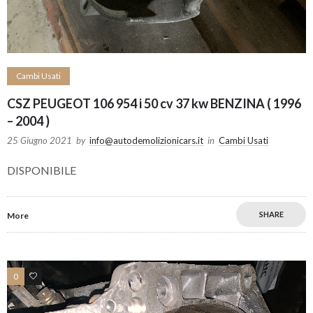
Cambi Usati
CSZ PEUGEOT 106 954 i 50 cv 37 kw BENZINA ( 1996
– 2004 )
25 Giugno 2021
by
info@autodemolizionicars.it
in
Cambi Usati
DISPONIBILE
SHARE
More
0
0