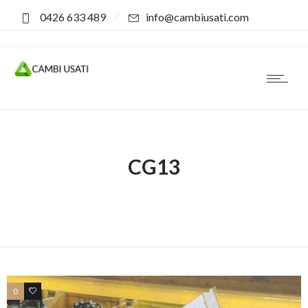
0426 633 489
info@cambiusati.com
CG13
0
0