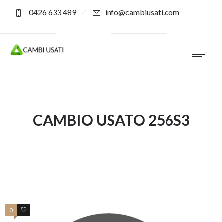
0426 633 489
info@cambiusati.com
CAMBIO USATO 256S3
0
0