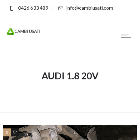
0426 633 489
info@cambiusati.com
AUDI 1.8 20V
0
0