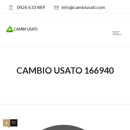
0426 633 489
info@cambiusati.com
CAMBIO USATO 166940
0
0